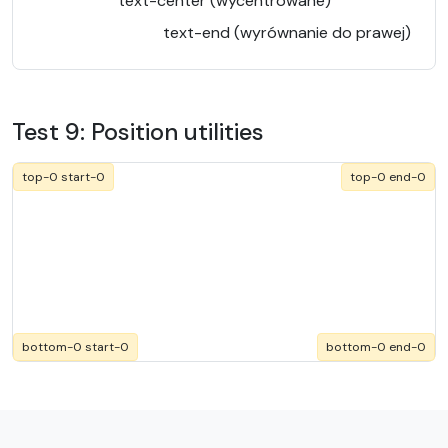
text-center (wycentrowane)
text-end (wyrównanie do prawej)
Test 9: Position utilities
top-0 start-0
top-0 end-0
bottom-0 start-0
bottom-0 end-0