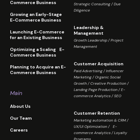
Commerce Business
Strategic Consulting / Due
Diligence
Growing an Early-Stage
E-Commerce Business
Leadership &
Launching E-Commerce
Management
for an Existing Business
Growth Leadership / Project
Management
Optimizing a Scaling E-
Commerce Business
Customer Acquisition
Planning to Acquire an E-
Paid Advertising / Influencer
Commerce Business
Marketing / Organic Social
Growth / Creative Production /
Landing Page Production / E-
Main
commerce Analytics / SEO
About Us
Customer Retention
Our Team
Marketing automation & CRM /
UX/UI Optimization / E-
Careers
commerce Analytics / Loyalty
Programs