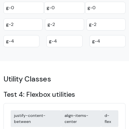
g-0
g-0
g-0
g-2
g-2
g-2
g-4
g-4
g-4
Utility Classes
Test 4: Flexbox utilities
justify-content-
align-items-
d-
between
center
flex