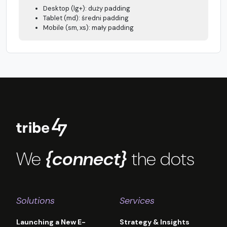
Desktop (lg+): duży padding
Tablet (md): średni padding
Mobile (sm, xs): mały padding
We
{connect}
the dots
Solutions
Services
Launching a New E-
Strategy & Insights